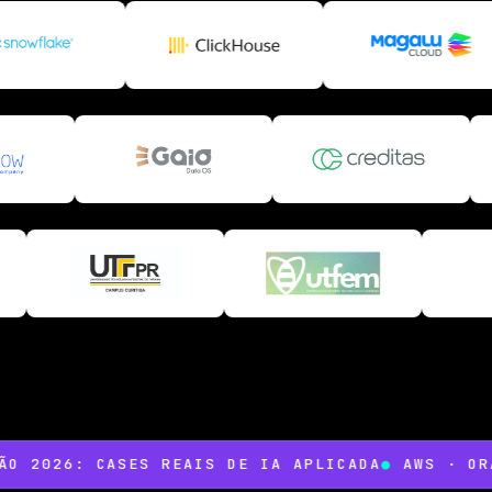
2026: CASES REAIS DE IA APLICADA
●
AWS · ORACL