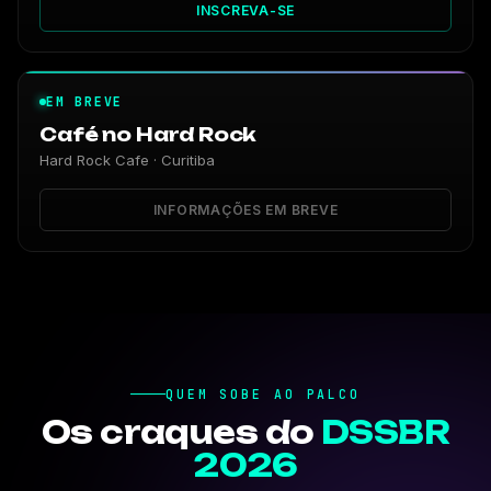
INSCREVA-SE
EM BREVE
Café no Hard Rock
Hard Rock Cafe · Curitiba
INFORMAÇÕES EM BREVE
QUEM SOBE AO PALCO
Os craques do
DSSBR
Nagasse
Wesley Bernardo
Rafael Roberto Dias
Waldemir Cambiucci
2026
Vladimir Morozowski
Castrolanda
Oracle
HYPAQ Quantum