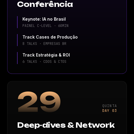
Conferência
Keynote: IA no Brasil
PAINEL C-LEVEL · 60MIN
Track Cases de Produção
8 TALKS · EMPRESAS BR
Track Estratégia & ROI
6 TALKS · CDOS & CTOS
29
QUINTA
DAY 03
Deep-dives & Network