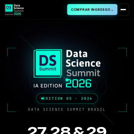
COMPRAR INGRESSO
→
Sobre
PROGRAMA
05
Programação
Palestras Aprovadas
Cursos & Workshops
EDITION 05 · 2026
DATA SCIENCE SUMMIT BRASIL
Cases de IA
27, 28 & 29
FAQ