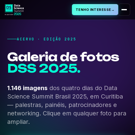
TENHO INTERESSE
→
Sobre
ACERVO · EDIÇÃO 2025
PROGRAMA
Galeria de fotos
Programação
DSS 2025.
Palestras Aprovadas
1.146 imagens
dos quatro dias do Data
Cursos & Workshops
Science Summit Brasil 2025, em Curitiba
— palestras, painéis, patrocinadores e
networking. Clique em qualquer foto para
Cases de IA
ampliar.
FAQ