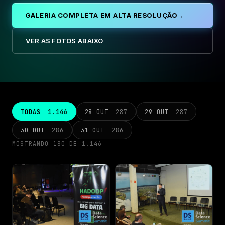
GALERIA COMPLETA EM ALTA RESOLUÇÃO
→
SOBRE O EVENTO
VER AS FOTOS ABAIXO
Palestrantes
Patrocinadores
Local
TODAS
1.146
28 OUT
287
29 OUT
287
30 OUT
286
31 OUT
286
Galeria 2025
MOSTRANDO 180 DE 1.146
Histórico
Imprensa