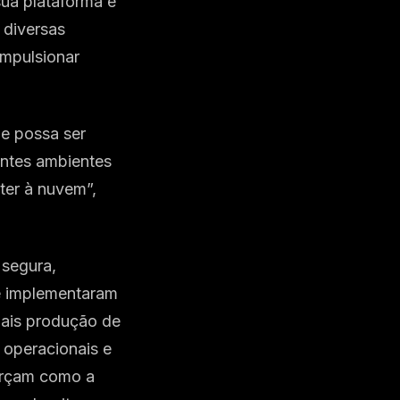
ua plataforma e
 diversas
impulsionar
ue possa ser
entes ambientes
nter à nuvem”,
 segura,
e implementaram
mais produção de
 operacionais e
forçam como a