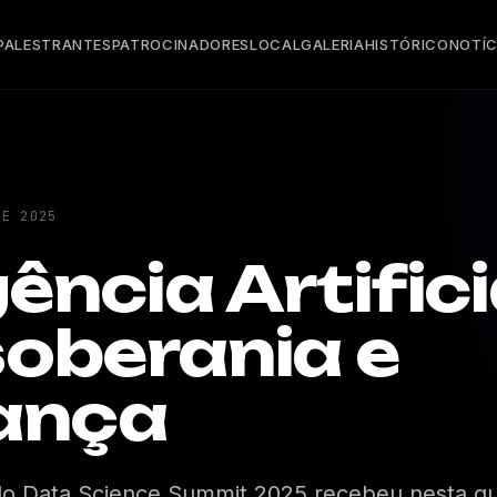
PALESTRANTES
PATROCINADORES
LOCAL
GALERIA
HISTÓRICO
NOTÍC
DE 2025
gência Artifici
oberania e
ança
do Data Science Summit 2025 recebeu nesta qui