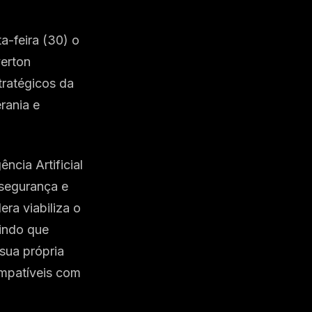
a-feira (30) o
verton
tratégicos da
erania e
ncia Artificial
 segurança e
ra viabiliza o
tindo que
sua própria
mpatíveis com