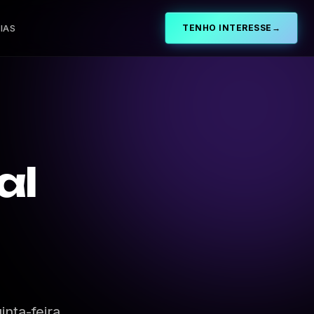
IAS
TENHO INTERESSE
→
al
nta-feira