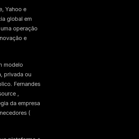
e, Yahoo e
cia global em
m uma operação
inovação e
em modelo
a, privada ou
blico. Fernandes
ource ,
égia da empresa
rnecedores (