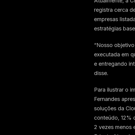
Atualmente, a C
registra cerca d
empresas listad
estratégias base
“Nosso objetivo
executada em qu
e entregando int
disse.
Para ilustrar o 
Fernandes apres
soluções da Clo
conteúdo, 12% d
2 vezes menos e