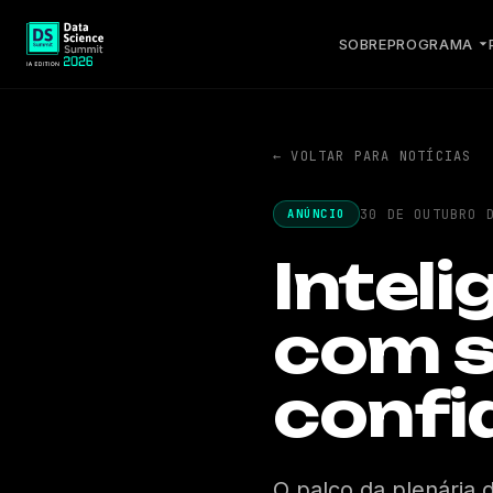
SOBRE
PROGRAMA
← VOLTAR PARA NOTÍCIAS
30 DE OUTUBRO 
ANÚNCIO
Inteli
com s
confi
O palco da plenária 