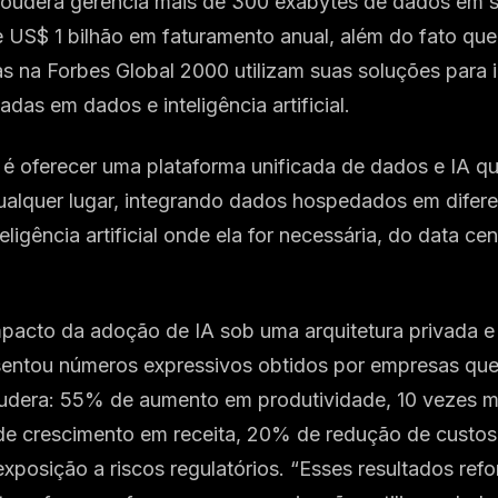
loudera gerencia mais de 300 exabytes de dados em s
e US$ 1 bilhão em faturamento anual, além do fato que
as na Forbes Global 2000 utilizam suas soluções para 
adas em dados e inteligência artificial.
 é oferecer uma plataforma unificada de dados e IA q
alquer lugar, integrando dados hospedados em difer
eligência artificial onde ela for necessária, do data ce
impacto da adoção de IA sob uma arquitetura privada e
entou números expressivos obtidos por empresas qu
udera: 55% de aumento em produtividade, 10 vezes 
e crescimento em receita, 20% de redução de custos
xposição a riscos regulatórios. “Esses resultados re