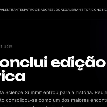
PALESTRANTES
PATROCINADORES
LOCAL
GALERIA
HISTÓRICO
NOTÍC
DE 2025
onclui edição
rica
a Science Summit entrou para a história. Reun
ento consolidou-se como um dos maiores encont