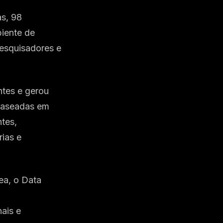
s, 98
iente de
pesquisadores e
ntes e gerou
 baseadas em
tes,
ias e
ea, o Data
o
ais e