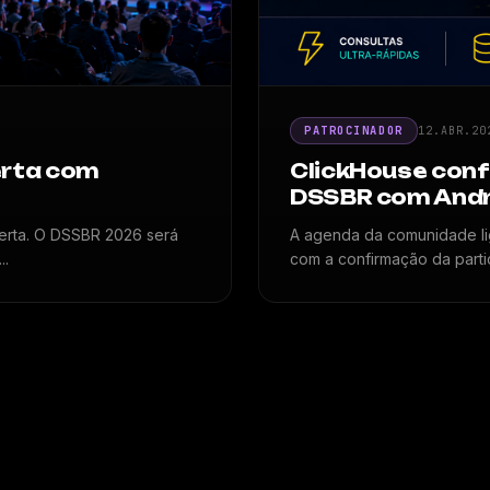
PATROCINADOR
12.ABR.20
erta com
ClickHouse conf
DSSBR com André
berta. O DSSBR 2026 será
A agenda da comunidade li
..
com a confirmação da parti