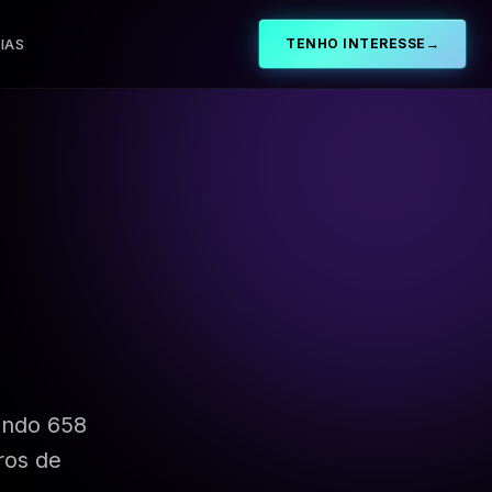
IAS
TENHO INTERESSE
→
indo 658
ros de