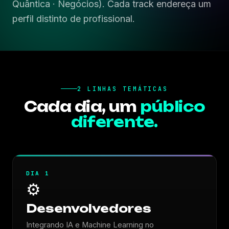
Quântica · Negócios). Cada track endereça um
perfil distinto de profissional.
SOBRE O EVENTO
Palestrantes
Patrocinadores
2 LINHAS TEMÁTICAS
Cada dia, um
público
Local
diferente.
Histórico
Imprensa
DIA 1
⚙️
Notícias
Desenvolvedores
Integrando IA e Machine Learning no