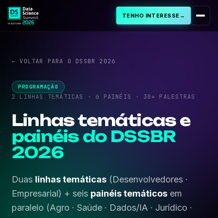
TENHO INTERESSE
→
Sobre
← VOLTAR PARA O DSSBR 2026
PROGRAMA
PROGRAMAÇÃO
Programação
2 LINHAS TEMÁTICAS · 6 PAINÉIS · 30+ PALESTRAS
Linhas temáticas e
Palestras Aprovadas
painéis do DSSBR
2026
Cursos & Workshops
Duas
linhas temáticas
(Desenvolvedores ·
Cases de IA
Empresarial) + seis
painéis temáticos
em
paralelo (Agro · Saúde · Dados/IA · Jurídico ·
FAQ