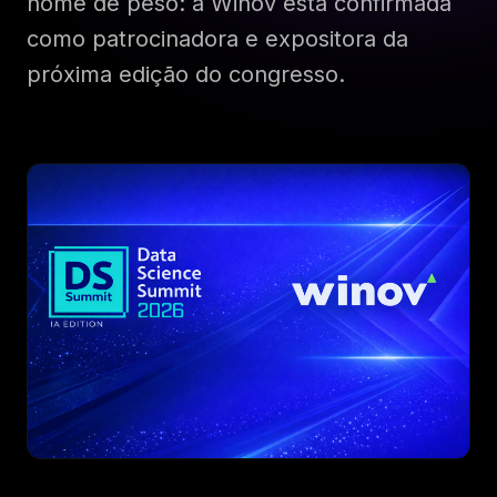
nome de peso: a Winov está confirmada
como patrocinadora e expositora da
SOBRE O EVENTO
próxima edição do congresso.
Palestrantes
Patrocinadores
Local
Histórico
Imprensa
Notícias