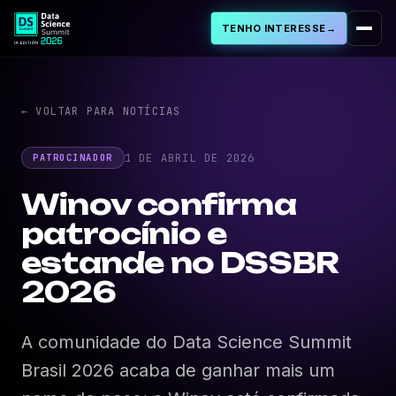
TENHO INTERESSE
→
Sobre
← VOLTAR PARA NOTÍCIAS
PROGRAMA
1 DE ABRIL DE 2026
PATROCINADOR
Programação
Winov confirma
patrocínio e
Palestras Aprovadas
estande no DSSBR
Cursos & Workshops
2026
Cases de IA
A comunidade do Data Science Summit
Brasil 2026 acaba de ganhar mais um
FAQ