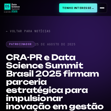
TENHO INTERESSE
→
Sobre
← VOLTAR PARA NOTÍCIAS
PROGRAMA
25 DE AGOSTO DE 2025
PATROCINADOR
Programação
CRA-PR e Data
Science Summit
Palestras Aprovadas
Brasil 2025 firmam
Cursos & Workshops
parceria
estratégica para
Cases de IA
impulsionar
inovação em gestão
FAQ