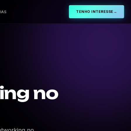
IAS
TENHO INTERESSE
→
ing no
etworking no