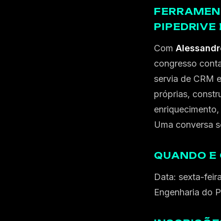
FERRAMENT
PIPEDRIVE
Com
Alessandr
congresso conta
servia de CRM 
próprias, const
enriquecimento,
Uma conversa so
QUANDO E
Data: sexta-feir
Engenharia do Pa