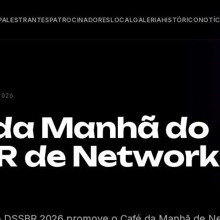
PALESTRANTES
PATROCINADORES
LOCAL
GALERIA
HISTÓRICO
NOTÍC
2026
da Manhã do
 de Network
 o DSSBR 2026 promove o Café da Manhã de N