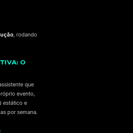
dução
, rodando
TIVA: O
assistente que
róprio evento,
 estático e
dias por semana.
S