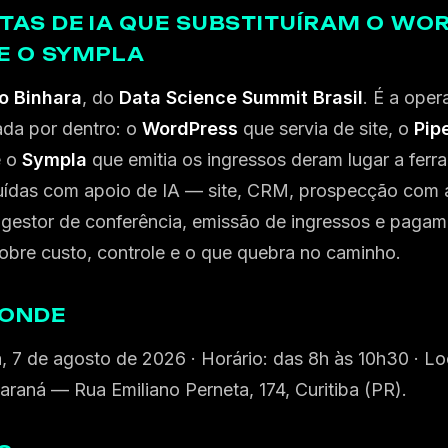
AS DE IA QUE SUBSTITUÍRAM O WOR
 E O SYMPLA
o Binhara
, do
Data Science Summit Brasil
. É a ope
da por dentro: o
WordPress
que servia de site, o
Pip
e o
Sympla
que emitia os ingressos deram lugar a ferr
ruídas com apoio de IA — site, CRM, prospecção com 
 gestor de conferência, emissão de ingressos e pagam
bre custo, controle e o que quebra no caminho.
 ONDE
a, 7 de agosto de 2026 · Horário: das 8h às 10h30 · Loc
raná — Rua Emiliano Perneta, 174, Curitiba (PR).