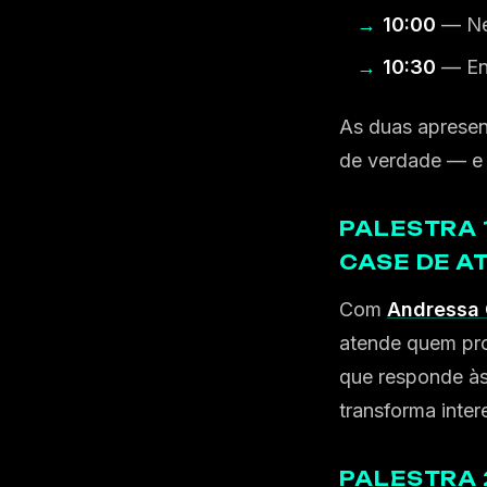
10:00
— Ne
10:30
— En
As duas aprese
de verdade — e 
PALESTRA 
CASE DE A
Com
Andressa 
atende quem pro
que responde às
transforma inter
PALESTRA 