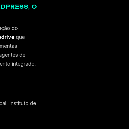
DPRESS, O
ração do
edrive
que
amentas
agentes de
ento integrado.
al: Instituto de