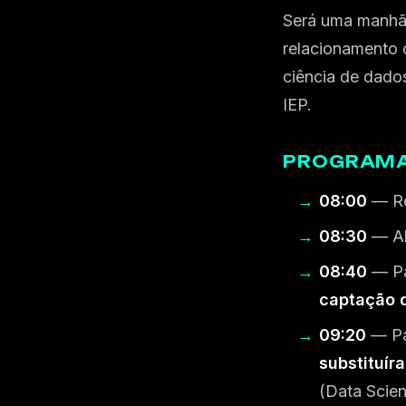
Será uma manhã 
relacionamento 
ciência de dado
IEP.
PROGRAM
08:00
— Re
08:30
— Ab
08:40
— Pa
captação 
09:20
— Pa
substituír
(Data Scien