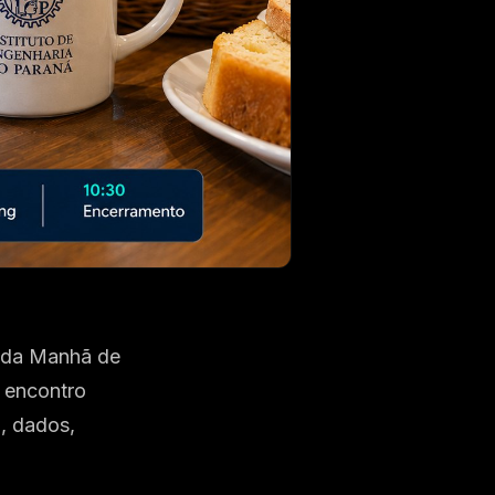
é da Manhã de
O encontro
a, dados,